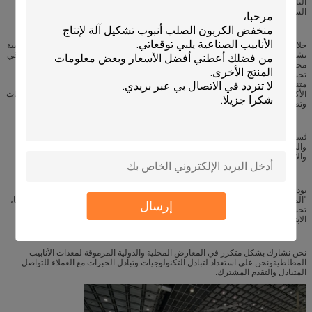
البارد،آلة الفولاذ الزاوية، قطع بارد منشار آلة الخ. في الوقت الحاضر، والقدرة الإنتاجية
السنوية هي أكثر من 150 مجموعة.
خلال أكثر من عشر سنوات من التنمية الفعالة المستمرة، أصبحت الشركة بالفعل تنافسية
بشكل جيد جدا من حيث حصة السوق، والتكنولوجيا،الموارد البشرية والموقع الجغرافي في
مجالهاللحفاظ على قدرتها التنافسية في السوق المتنافسة الشديدة، واصلت الشركة
تحسين نفسها من خلال تحسين نظام الابتكار، وإنشاء منصة الموارد البشرية،بناء علاقة
متناغمة مع العملاءوبالتالي، الآن، باعتبارنا أحد أكثر البائعين شعبية ومفضلة لعملائنا،نحن
الأكثر تقدمًا ونلعب دورًا رائدًا في مجال السوق المحلية لجودة المنتجات والإنجاز في أبحاث
وتطوير المنتجات الجديدة وتطوير السوق.
تُستخدم منتجات الشركة على نطاق واسع في صناعات تصنيع الأنابيب المطاومة
والمنتجات الرياضية ومعدات اللياقة البدنية والأجهزة والأدوات الطبية وسلع الأطفال
والأثاثأجهزة كهربائية منزلية، المركبات، بناء السفن، نقل النفط ومحطات الطاقة الخ.
نود أن نشكر الناس على دعمهم ومحبتهم لمعدات زونغيو المعدنية سنلتزم بسياسة
"المركز على الناس والجودة أولاً" لبناء شركتنا أكبر وأقوىسوف نستمر في تحديث إدارتنا،
إرسال
تحسين جودة منتجاتنا، تعزيز المنافسة الأساسية للمؤسسة،وننمو مع عملائنا من خلال
الابتكار التكنولوجي وإدارة الكفاءة العالية لخلق قيمة أكبر للعملاء والعودة الاجتماعية.
نحن نشارك بشكل متكرر في المعارض المحلية والدولية المرموقة لمعدات الأنابيب
المطاطيةونحن على استعداد لتبادل التكنولوجيات وتبادل الخبرات مع العملاء للتواصل
المتبادل والتقدم المشترك.