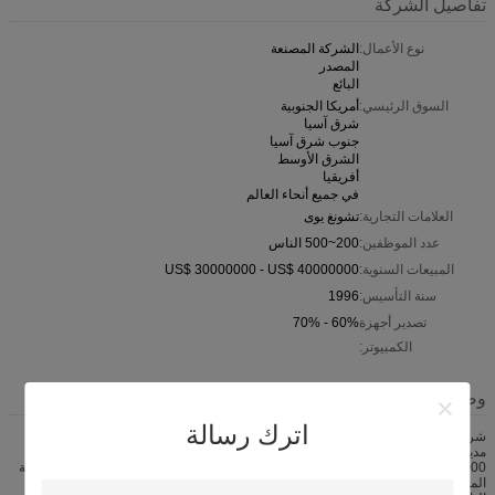
تفاصيل الشركة
نوع الأعمال:
الشركة المصنعة
المصدر
البائع
السوق الرئيسي:
أمريكا الجنوبية
شرق آسيا
جنوب شرق آسيا
الشرق الأوسط
أفريقيا
في جميع أنحاء العالم
العلامات التجارية:
تشونغ يوى
عدد الموظفين:
200~500 الناس
المبيعات السنوية:
US$ 30000000 - US$ 40000000
سنة التأسيس:
1996
تصدير أجهزة
60% - 70%
الكمبيوتر:
وصف الشركة
اترك رسالة
شركة تشانغجياجانغ تشونغيو للتكنولوجيا المعدنية المحدودة تقع في شارع شيانغشان ،
مدينة جينغانغ ، مدينة تشانغجياجانغ ، مقاطعة جيانغسو ، الصين. برأس مال مسجل قدره
RMB20 ،000،000 يوان، وتتخصص الشركة في تصنيع خطوط الأنابيب عالية التردد الدقة
المطاوئة، خط أنابيب الصلب H-شعاع، آلة قطع، آلة تشكيل لفة باردة، آلة المطاط