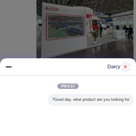
Darcy
ستلتزم شركة تشانغجياجانغ تشونغيو للتكنولوجيا المعدنية بـ "المركز على الأشخاص،
والتركيز على الاستراتيجية" كمبدأ لها و"تعزيز رضا العملاء" كهدف لها.تحسين خدمات إدارة
الإنتاج والتسويق بشكل فعال، بحيث، وسوف تسهم أنفسنا في تطوير الصناعة، واستمر
في تحقيق أفضل تأثير لترويج علامتنا التجارية وحصة السوق.سوف نسعى جاهدين لتطوير
6:57 PM
منتجات مبتكرة بشكل مستقل، تحسين تقنيات العملية وتعزيز القدرة التنافسية للمنتجات
من حيث القيمة المضافة، لتحقيق الشركة والعميل،الشركات والمجتمع مفيدين للاستفادة
المتبادلة لخلق مستقبل أفضل.
Good day, what product are you looking for?
غير اللغة