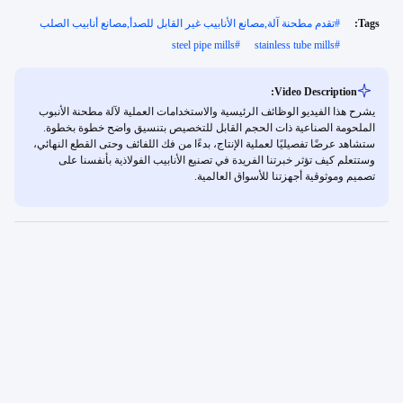
Tags:
#
تقدم مطحنة آلة,مصانع الأنابيب غير القابل للصدأ,مصانع أنابيب الصلب
steel pipe mills
#
stainless tube mills
#
Video Description:
يشرح هذا الفيديو الوظائف الرئيسية والاستخدامات العملية لآلة مطحنة الأنبوب
الملحومة الصناعية ذات الحجم القابل للتخصيص بتنسيق واضح خطوة بخطوة.
ستشاهد عرضًا تفصيليًا لعملية الإنتاج، بدءًا من فك اللفائف وحتى القطع النهائي،
وستتعلم كيف تؤثر خبرتنا الفريدة في تصنيع الأنابيب الفولاذية بأنفسنا على
تصميم وموثوقية أجهزتنا للأسواق العالمية.