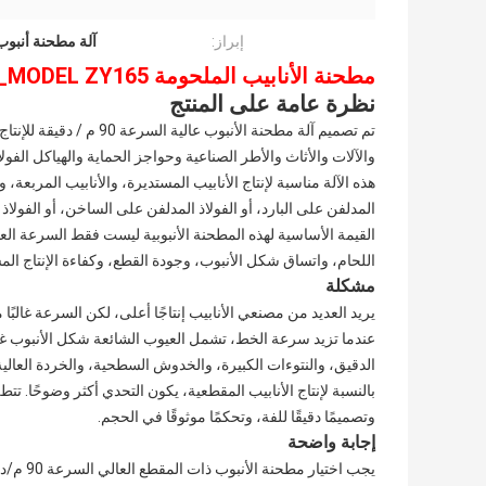
إبراز:
آلة مطحنة أنبوب 
مطحنة الأنابيب الملحومة ZHANGJIAGANG ZHONGYUE_MODEL ZY165
نظرة عامة على المنتج
تم تصميم آلة مطحنة الأنب
والآلات والأثاث والأطر الصناعية وحواجز الحماية والهياكل الفولا
هذه الآلة مناسبة لإنتاج الأنابيب المستديرة، والأنابيب المربعة،
المدلفن على البارد، أو الفولاذ المدلفن على الساخن، أو الفولا
القيمة الأساسية لهذه المطحنة الأنبوبية ليست فقط السرعة الع
اللحام، واتساق شكل الأنبوب، وجودة القطع، وكفاءة الإنتاج الم
مشكلة
يريد العديد من مصنعي الأنابيب إنتاجًا أعلى، لكن السرعة غالبً
عندما تزيد سرعة الخط، تشمل العيوب الشائعة شكل الأنبوب غي
الدقيق، والنتوءات الكبيرة، والخدوش السطحية، والخردة العالية أ
بالنسبة لإنتاج الأنابيب المقطعية، يكون التحدي أكثر وضوحًا. 
وتصميمًا دقيقًا للفة، وتحكمًا موثوقًا في الحجم.
إجابة واضحة
يجب اخت