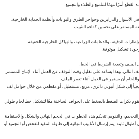
لقطع أمرًا مهمًا للتلميع والطلاء والتجميع.
ي الأسوار والدرابزين وحواجز الطرق والبوابات وأنظمة الحماية الخارجية.
عة المستقر على تحسين كفاءة التثبيت.
طارات الدفيئة، والدعامات الزراعية، والهياكل الخارجية الخفيفة.
، وجودة تشكيل موثوقة.
حمل الملف وتغذية الشريط في الخط.
لف التالي. وهذا يساعد على تقليل وقت التوقف عن العمل أثناء الإنتاج المستمر.
لحام أن يستمر في العمل أثناء تغيير الملف.
جياً إلى شكل أنبوبي دائري، مربع، مستطيل، أو مقطعي من خلال حوامل لف
تقوم بكرات الضغط بالضغط على الحواف الساخنة معًا لتشكيل خط لحام طولي
 والتحجيم، والتقويم. تتحكم هذه الخطوات في الحجم النهائي والشكل والاستقامة.
ى أطوال ثابتة. يتم إرسال الأنابيب النهائية إلى طاولة التنفيذ للفحص أو التجميع أو