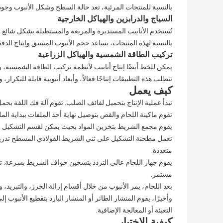
بالنسبة للمنتجات المرئية، تعد حالة السطح وشكل الأنبوب وجودة ا
السياج والدرابزين والهياكل الخارجية
تُستخدم الأنابيب المستديرة والمربعة والمستطيلة بشكل شائع ف
بالنسبة لهذه المنتجات، يساعد حجم الأنبوب المتسق وإنتاج الدف
تركيب الطاقة الشمسية والهياكل الزراعية
يمكن للخط أيضًا إنتاج أنابيب لأنظمة تركيب الطاقة الشمسية، وإ
تتطلب هذه التطبيقات إنتاجًا فعالاً، وأبعاد أنبوبية قابلة للتكرار
كيف يعمل
تبدأ عملية الإنتاج بتحميل لفائف الصلب. تقوم آلة فك اللفة ب
تقوم ماكينة اللحام والقص بتوصيل نهاية أحد الملفات ببداية الم
يقوم مجمع الشريط بتخزين المواد بحيث يمكن لقسم التشكيل وال
تعمل مطحنة التشكيل على ثني الشريط الفولاذي المسطح تدري
متعددة.
يقوم جهاز اللحام عالي التردد بتسخين حواف الشريط بسرعة. 
مستمر.
بعد اللحام، يمر الأنبوب من خلال أقسام إزالة الخرز، والتبريد،
وأخيرًا، يقوم المنشار الطائر أو المنشار البارد بتقطيع الأنبوب إل
التعبئة أو المعالجة الإضافية.
كيفية الاختيار