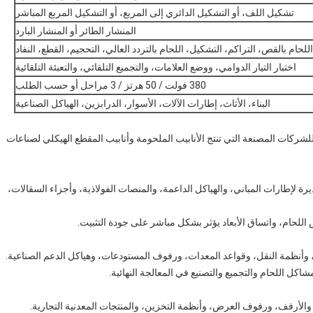
تشكيل اللف، أو التشكيل الدائري إلى المربع، أو التشكيل المربع المباشر
المنشار الطائر أو المنشار البارد
للحام بالقص، التراكم، التشكيل، اللحام بالتردد العالي، التحجيم، القطع، النفاد
اختبار التيار الدوامي، ووضع العلامات، والتجميع التلقائي، والتعبئة التلقائية
380 فولت / 50 هرتز / 3 مراحل أو حسب الطلب
البناء، الأثاث، إطارات الآلات، الأسوار، الدرابزين، الهياكل الصناعية
لشركات المصنعة التي تنتج الأنابيب الملحومة وأنابيب المقطع الهيكلي لصناعات
يرة لإطارات المباني، والهياكل الداعمة، والمنصات الفولاذية، وأجزاء السقالات،
 اللحام، واتساق الأبعاد يؤثر بشكل مباشر على جودة التثبيت.
 وأنظمة النقل، وقواعد المعدات، ورفوف المستودعات، وهياكل الدعم الصناعية.
ل اللحام والتجميع والتصنيع في المعالجة النهائية.
 والأرفف، ورفوف العرض، وأنظمة التخزين، والمنتجات المعدنية التجارية.