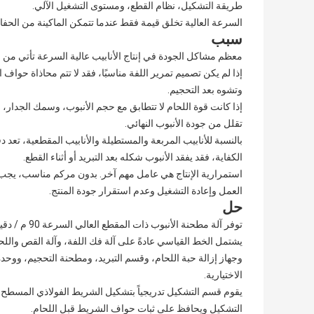
طريقة التشكيل، نظام القطع، ومستوى التشغيل الآلي.
السرعة العالية تخلق قيمة فقط عندما تتمكن الماكينة من الحفاظ
سبب
معظم مشاكل الجودة في إنتاج الأنابيب عالية السرعة تأتي من 
إذا لم يكن تصميم تمرير اللفة مناسبًا، فقد لا تتم محاذاة ح
وتشوه بعد التحجيم.
إذا كانت قوة اللحام لا تتطابق مع حجم الأنبوب، وسمك الجدار،
تقلل من جودة الأنبوب النهائي.
بالنسبة للأنابيب المربعة والمستطيلة والأنابيب المقطعية، تعد 
الكفاية، فقد يفقد الأنبوب شكله بعد التبريد أو أثناء القطع.
استمرارية الإنتاج هي عامل مهم آخر. بدون مركم مناسب، يجب 
العمل وإعادة التشغيل وعدم استقرار جودة المنتج.
حل
توفر آلة مطحنة الأنبوب ذات المقطع العالي السرعة 90 م / دقيقة حلاً كاملاً لإنتاج الأنابيب الملحومة من لفائف الفولاذ إلى الأنبوب النهائي.
يشتمل الخط القياسي عادةً على آلة فك اللفة، وآلة القص واللح
وجهاز إزالة حبة اللحام، وقسم التبريد، ومطحنة التحجيم، ووحدة ا
الاختيارية.
يقوم قسم التشكيل تدريجياً بتشكيل الشريط الفولاذي المسط
التشكيل ويحافظ على ثبات حواف الشريط قبل اللحام.