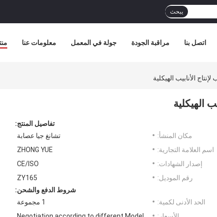
يبحث
اتصل بنا
مراقبة الجودة
جولة في المعمل
معلومات عنا
منت
تفاصيل المنتج:
مكان المنشأ:
تشانغ جيا عصابة
اسم العلامة التجارية:
ZHONG YUE
إصدار الشهادات:
CE/ISO
رقم الموديل:
ZY165
شروط الدفع والشحن:
الحد الأدنى لكمية:
1 مجموعة
الأسعار:
Negotiation according to different Model