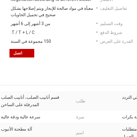
تفاصيل التغليف:
معبأة في مواد صالحة للإبحار ويتم إصلاحها بشكل
صحيح في تحميل الحاويات
وقت التسليم:
من 3 أشهر إلى 6 أشهر
شروط الدفع:
T / T + L / C.
القدرة على العرض:
150 مجموعة في السنة
اتصل
ي التردد
قسم أنابيب الصلب، أنابيب الصلب
طلب:
المدرفلة على الساخن
 بكرات
ميزة:
سرعة عالية ودقة عالية
متطلبات
آلة مطحنة الأنبوب
اسم:
العميل