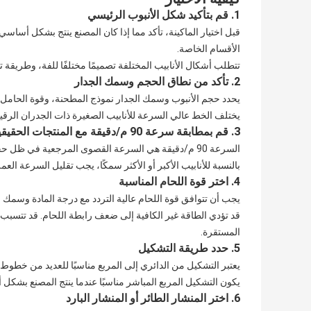
1. قم بتأكيد شكل الأنبوب الرئيسي
قبل اختيار الماكينة، تأكد مما إذا كان المصنع ينتج بشكل أساسي ال
الأقسام الخاصة.
تتطلب أشكال الأنابيب المختلفة تصميمًا مختلفًا للفة، وطريقة
2. تأكد من نطاق الحجم وسمك الجدار
يحدد حجم الأنبوب وسمك الجدار نموذج المطحنة، وقوة الحامل، 
يختلف الخط عالي السرعة للأنابيب الصغيرة ذات الجدران الرقيقة
3. قم بمطابقة سرعة 90 م/دقيقة مع المنتجات الحقيقية
السرعة 90 م/دقيقة هي السرعة القصوى المرجعية في ظل حجم الأنبوب المناسب، وسمك الجدار، والمواد، وظروف القطع.
بالنسبة للأنابيب الأكبر أو الأكثر سمكًا، يجب تقليل السرعة ال
4. اختر قوة اللحام المناسبة
يجب أن تتوافق قوة اللحام عالية التردد مع درجة المادة وسمك
قد تؤدي الطاقة غير الكافية إلى ضعف رابطة اللحام. قد تتسبب 
المستقرة.
5. حدد طريقة التشكيل
يعتبر التشكيل من الدائري إلى المربع مناسبًا للعديد من خطوط إن
يكون التشكيل المربع المباشر مناسبًا عندما ينتج المصنع بشكل
6. اختر المنشار الطائر أو المنشار البارد