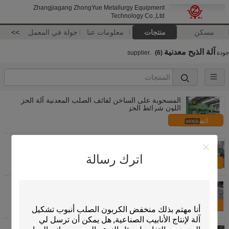
Zhangjiagang ZhongYue Metallurgy Equipment
Technology Co.,Ltd
مسكن
منتجات
معلومات عنا
جولة في المعمل
>>
آلة الذبح معدنية
جودة
supplier.
(6)
المسحوبة على الساخن لفائف الصلب المعدنية آلة الحز
اللون شرائط الحز
اتصل بنا
آلة قطع ورقة ، آلة معدنية المشقق للبناء
اترك رسالة
اتصل بنا
المعادن آلة الحز، لفائف الصلب آلة الحز PLC التحكم
اتصل بنا
عالية الدقة آلة معدنية الحز ماكس لفائف 28 طن