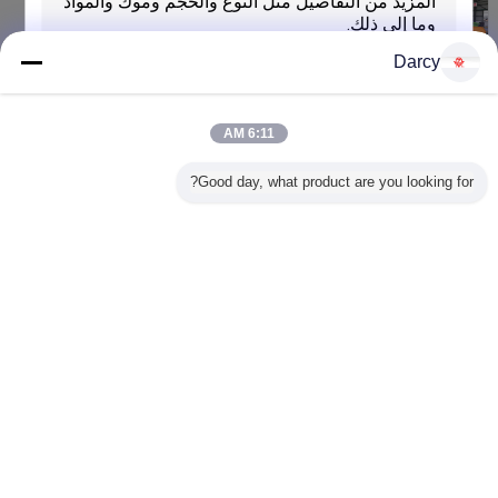
الألومنيوم
اتصل بنا
Darcy
آلة قص الشق المعدني اللولبي بعرض 300 مم - 2000 مم
اتصل بنا
6:11 AM
الصلب المجلفن شرائط معدنية آلة الحز لفائف قطع
Good day, what product are you looking for?
اتصل بنا
إرسال
غير اللغة
Arabic
منزل
|
معلومات عنا
|
اتصل بنا
|
خريطة الموقع
|
Privacy Policy
منظر مكتبيّ
Copyright © 2016 - 2026 Zhangjiagang ZhongYue Metallurgy Equipment
Technology Co.,Ltd.