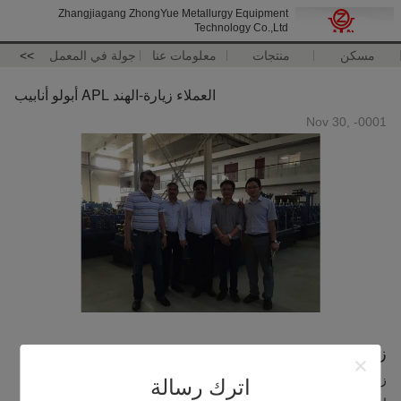
Zhangjiagang ZhongYue Metallurgy Equipment
Technology Co.,Ltd
مسكن
منتجات
معلومات عنا
جولة في المعمل
>>
العملاء زيارة-الهند APL أبولو أنابيب
Nov 30, -0001
زيارة العملاء
زيارة العملاء
اترك رسالة