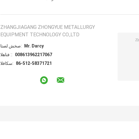
ZHANGJIAGANG ZHONGYUE METALLURGY
EQUIPMENT TECHNOLOGY CO.,LTD
Mr. Darcy
اتصل شخص:
008613962217067
الهاتف ::
86-512-58371721
الفاكس: