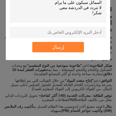
3التصنيع العام: متعددة المواصفات،
مجموعة صغيرة "التشكيل + التغيير
السريع" هو المفتاح
المتطلبات الأساسية:
مواصفات الأنابيب:
قطر 15 ∼ 150 ملم ، سمك الجدار 1 ∼ 5 ملم (للأثاث
والهياكل الميكانيكية وأجهزة الحمام).
إرسال
التحديات الرئيسية:
الطلبات الصغيرة (50500 أنبوب/طلب) ، مع عدة
مفاتيح قطرها/موادها (فولاذ الكربون/الفولاذ المقاوم للصدأ/الألومنيوم).
معايير الاختيار
هيكل الطاحونة:
اختر
"طاحونة نموذجية من النوع المنقسم"
مع وحدات
التشكيل واللحام والحجم المستقلة ، مما يتيح
تغييرات القطر لمدة 10
دقائق
(مقارنة بساعة واحدة أو أكثر للمصانع التقليدية).
التوافق:
دعم
"إنتاج متعدد المواد"
من خلال القوالب التي يتم إطلاقها
بسرعة وبارامترات اللحام القابلة للتعديل للتحول السلس (على سبيل
المثال، من الفولاذ الكربوني إلى الفولاذ المقاوم للصدأ).
توفير الطاقة:
محركات الخدمة (40٪ أكثر كفاءة)
+ تحويل الترددات الذكي
يقلل من تكاليف الطاقة
25%
للقطاعات الصغيرة.
مثال:
اعتمد مصنع أثاث إندونيسي هذا النظام للتبديل بين
أنابيب رف الملابس
(AM) وأنابيب حواجز الحمام (PM)
بسهولة