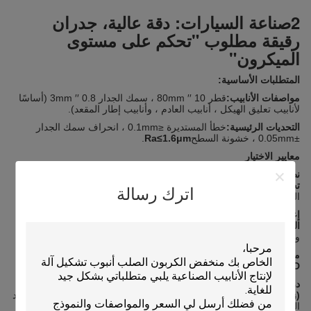
2صناعة السيارات: دقة عالية، جدران
رقيقة مطلوب "تحكم على مستوى
الميكرون"
المتطلبات الأساسية:
مواصفات الأنابيب:
قطر 10 ′′ 80mm ، سمك الجدار 0.8 ′′ 3mm (أساسًا
لأنابيب تعليق الهيكل ، أنابيب العادم ، وأنابيب إطار المقعد).
التحديات الرئيسية:
خطأ المستديرة ≤0.1mm ، انحراف سمك الجدار
±0.05mm ، خشونة السطح
Ra≤1.6μm
.
معايير الاختيار
نظام القيادة:
الاستخدام
محركات الخدمة الكاملة + مسامير الكرة
لـ
0دقة
تحديد المواقع.01 ملم
، تحسين الكفاءة من خلال
30%
على المحركات
اترك رسالة
التقليدية
إعداد التفتيش:
يجب أن تتكامل
"مقياس قطر الليزر" + "كاشف عيوب
التيار الدوامي"
لمراقبة العيوب في القطر واللحام في الوقت الحقيقي،
والقضاء على مخاطر السلامة في قطع غيار السيارات.
مادة العفن:
اليابانية
فولاذ الأدوات SKD11 (HRC58?? 62)
مع
طلاء
PVD
لتقليل خدوش السطح أثناء تشكيل الأنابيب ذات الجدران الرقيقة.
دراسة حالة:
لقد حقق مصنع قطع غيار السيارات الهندي
نسبة إنتاجية 97٪
(زيادة من 82٪)
مع شركتنا
طاحونة ذات جدار رقيق عالية الدقة
، تأمين عقد
التوريد مع شركة "تاتا موتورز".