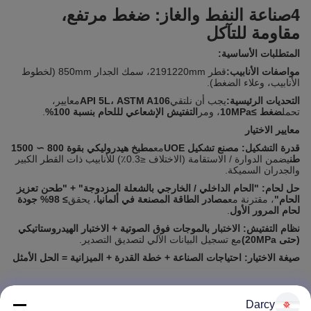
4صناعة النفط والغاز: ضغط مرتفع،
مقاومة للتآكل
المتطلبات الأساسية:
مواصفات الأنابيب:
قطر 2191220mm، سمك الجدار 850mm (لخطوط
الأنابيب، وعلاء الضغط).
التحديات الرئيسية:
يجب أن نلتقي
API 5L، ASTM A106
معايير،
تحمل
ضغط ≥10MPa
، ومر
التفتيش الإشعاعي لللحام بنسبة 100%
.
معايير الاختيار
قدرة التشكيل:
مصنع تشكيل UOE
مع
مطبخ هيدروليكي بقوة 800 ∼ 1500
طن
يضمن الدوارة / الاستقامة (الاختلاف ≤0.3٪) للأنابيب ذات القطر الكبير
والجدران السميكة.
حل لحام:
"الحام الداخلي / الخارجي بالشعلة المزدوجة" + "طحن تعزيز
الحام"
، مقترنة مع
مصادر الطاقة المصنعة في ألمانيا
، يحقق
≥ 98% جودة
لحام المرور الأول
.
نظام التفتيش:
الاختبار بالموجات فوق الصوتية + الاختبار الهيدروستاتيكي
(حتى 20MPa)
مع تسجيل البيانات الآلي لتصديق التصدير.
صيغة الاختيار:
احتياجات الصناعة + خطة القدرة + الميزانية = الحل الأمثل
Darcy