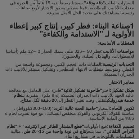
السيارات الطلب
"دقة ودقة".
بصفتنا مصنعاً لديه 15 عاماً من الخبرة في
معدات الأنابيب المطاطية، قمنا بتقطير منطق الاختيار لأربع صناعات
رئيسية لمساعدتك على تحديد الحل الأمثل بسرعة.
1صناعة البناء: قطر كبير، إنتاج كبير إعطاء
الأولوية لـ "الاستدامة والكفاءة"
المتطلبات الأساسية:
مواصفات الأنابيب:
قطر 50 ∼325 ملم، سمك الجدار 3 ∼12 ملم (أساسا
للأسطوانات، والهياكل الصلبة، والجسور).
التحديات الرئيسية:
الطلبات ذات الحجم الكبير، ومجموعة واسعة من
القطر، ومتوسط متطلبات الانتهاء السطحي، وتشكيل مستقر للأنابيب ذات
الجدران السميكة.
معايير الاختيار
هيكل تشكيل:
اختر
"طاحونة تشكيل ثلاثية"
قادرة على التعامل مع معالجة
عالية الجهد للأنابيب ذات الجدران السميكة (≥ 8 ملم) ، مقترنة بـ
نظام
خدمة هيدروليكي
لتقليل وقت تغيير القطر إلى
20 دقيقة لكل مفتاح
.
تكوين اللحام:
المعيار
"حامية الحث عالية التردد"
(150~300كيلوواط) ،
مناسبة للفولاذ الكربوني والفولاذ منخفض السبائك ، مع قوة تسرب لحام ≥
85% من المادة الأساسية.
تصميم الكفاءة:
ضع الأولويات
"قطع المنشار الطائر عبر الإنترنت" + "نظام
التراص التلقائي"
، مما يتيح
إنتاج في نوبة واحدة من 15~20 طن
، مثالية
للتسليمات بالتلويحات في مشاريع البناء.