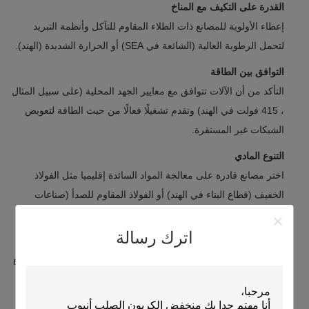
القدرة على التكيف مع المناخ
إعطاء الأولوية للمصانع ذات الطلاء المقاوم للتآكل وأنظمة التبريد
لتحمل الرطوبة العالية (الشائعة في SEA) أو الحرارة الشديدة (الهند).
التوافق بين الطاقة
التأكد من أن الآلات تتوافق مع معايير الجهد المحلية (على سبيل المثال
، 415 فولت في الهند) وتقدم تشغيلًا فعالًا من حيث الطاقة لتعويض
الشبكات غير المستقرة.
التنوع المادي
اختر مصانع قادرة على معالجة المواد السائدة إقليميا مثل الفولاذ
الخفيف (قطاع البناء في الهند) أو الفولاذ المقاوم للصدأ (صناعات
السيارات / الإلكترونيات في البحر الأبيض المتوسط).
اترك رسالة
الامتثال المحلي
التحقق من الشهادات (BIS في الهند ، SNI في إندونيسيا) والتوافق مع
معايير الأنابيب / الأنابيب الإقليمية (IS ، JIS ، أو ASTM).
شبكة ما بعد البيع