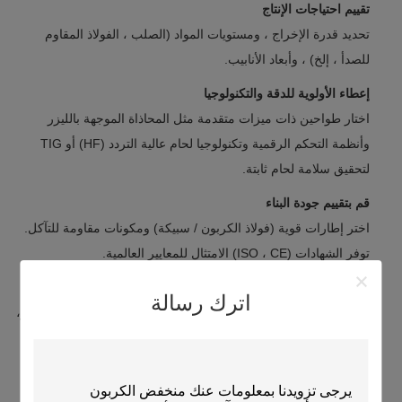
تقييم احتياجات الإنتاج
تحديد قدرة الإخراج ، ومستويات المواد (الصلب ، الفولاذ المقاوم
للصدأ ، إلخ) ، وأبعاد الأنابيب.
إعطاء الأولوية للدقة والتكنولوجيا
اختار طواحين ذات ميزات متقدمة مثل المحاذاة الموجهة بالليزر
وأنظمة التحكم الرقمية وتكنولوجيا لحام عالية التردد (HF) أو TIG
لتحقيق سلامة لحام ثابتة.
قم بتقييم جودة البناء
اختر إطارات قوية (فولاذ الكربون / سبيكة) ومكونات مقاومة للتآكل.
توفر الشهادات (ISO ، CE) الامتثال للمعايير العالمية.
تحقق من دعم ما بعد البيع
اترك رسالة
الشراكة مع الشركات المصنعة التي تقدم التدريب، وتوافر قطع الغيار،
والخدمة التقنية الاستجابة للحد من وقت التوقف.
مقارنة التكلفة مقابل القيمة
الموازنة بين الاستثمار الأولي والوفورات على المدى الطويل من