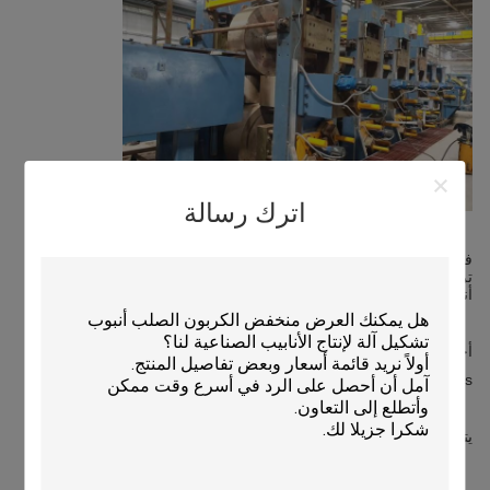
اترك رسالة
في 31 يناير 2023 ، بعد التركيب لمدة 4 أشهر والتشغيل مرتين ، تم
تركيب أكبر مطحنة أنابيب للتشكيل المباشر في الهند ، وبدأت في إنتاج
أنابيب القسم في مصنع العميل.
أحجام الأنابيب: من 200 * 200 إلى 500 * 500
Thcikness من 5 مم إلى 20 مم
يتغير حجم الأنبوب في النطاق بالكامل في غضون 30 دقيقة.