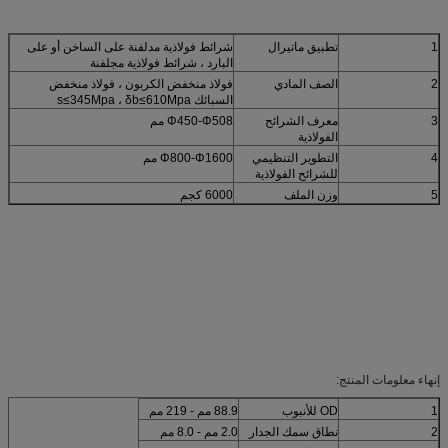
1
تطبيق ماتيرال
شرائط فولاذية مدلفنة على الساخن أو على
البارد ، شرائط فولاذية مجلفنة
2
الصف المادي
فولاذ منخفض الكربون ، فولاذ منخفض
السبائك s≤345Mpa ، δb≤610Mpa
3
معرف الشرائح
Φ450-Φ508 مم
الفولاذية
4
التطوير التنظيمي
Φ800-Φ1600 مم
للشرائح الفولاذية
5
وزن الملف
6000 كجم
إنهاء معلومات المنتج:
1
OD للأنبوب
88.9 مم - 219 مم
2
نطاق سمك الجدار
2.0 مم - 8.0 مم