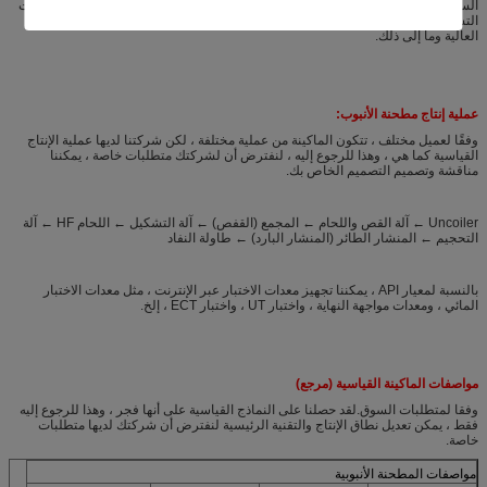
السيارات ، والسياج ، والمبادل الحراري ، وأنبوب الأثاث ، إنتاج أنابيب الضغط ، مع معدات
التشطيب المناسبة ، يمكن للآلة أيضًا إنتاج أنابيب API ، ونقل الغاز ، والأنابيب القياسية
العالية وما إلى ذلك.
عملية إنتاج مطحنة الأنبوب:
وفقًا لعميل مختلف ، تتكون الماكينة من عملية مختلفة ، لكن شركتنا لديها عملية الإنتاج
القياسية كما هي ، وهذا للرجوع إليه ، لنفترض أن لشركتك متطلبات خاصة ، يمكننا
مناقشة وتصميم التصميم الخاص بك.
Uncoiler ← آلة القص واللحام ← المجمع (القفص) ← آلة التشكيل ← اللحام HF ← آلة
التحجيم ← المنشار الطائر (المنشار البارد) ← طاولة النفاد
بالنسبة لمعيار API ، يمكننا تجهيز معدات الاختبار عبر الإنترنت ، مثل معدات الاختبار
المائي ، ومعدات مواجهة النهاية ، واختبار UT ، واختبار ECT ، إلخ.
مواصفات الماكينة القياسية (مرجع)
وفقا لمتطلبات السوق.لقد حصلنا على النماذج القياسية على أنها فجر ، وهذا للرجوع إليه
فقط ، يمكن تعديل نطاق الإنتاج والتقنية الرئيسية لنفترض أن شركتك لديها متطلبات
خاصة.
مواصفات المطحنة الأنبوبية