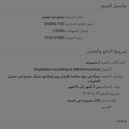
تفاصيل المنتج
مكان المنشأ:
تشانغ جيا عصابة
اسم العلامة التجارية:
ZHONG YUE
إصدار الشهادات:
CE/ISO
رقم الموديل:
ZY16-ZY660
شروط الدفع والشحن
الحد الأدنى لكمية:
1 مجموعة
الأسعار:
Negotiation according to different machine
تفاصيل التغليف:
معبأة في مواد صالحة للإبحار ويتم إصلاحها بشكل صحيح في تحميل
الحاويات
وقت التسليم:
من 3 أشهر إلى 6 أشهر
شروط الدفع:
T / T + L / C.
القدرة على
150 مجموعة في السنة
العرض:
وصف