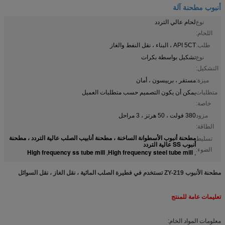
أنبوب مطحنة آلة
نوع
لحام عالي التردد
اللحام:
طلب:
API 5CT ، البناء ، نقل النفط والغاز
نوع
تشكيل بواسطة بكرات
التشكيل:
ميزة:
مستقر ، برييسون ، أمان
متطلبات
يمكن أن يكون التصميم حسب متطلبات العميل
خاصة:
مزود
380 فولت ، 50 هرتز ، 3 مراحل
الطاقة:
مطحنة أنبوب الأسطوانة الساخنة ، مطحنة أنابيب الصلب عالية التردد ، مطحنة
تسليط
أنبوب SS عالية التردد
الضوء:
High frequency ss tube mill
High frequency steel tube mill
,
,
مطحنة الأنبوب ZY-219 تستخدم في فطيرة الصلب المائية ، نقل الغاز ، نقل السوائل
تعليمات عامة للمنتج
معلومات المواد الخام: