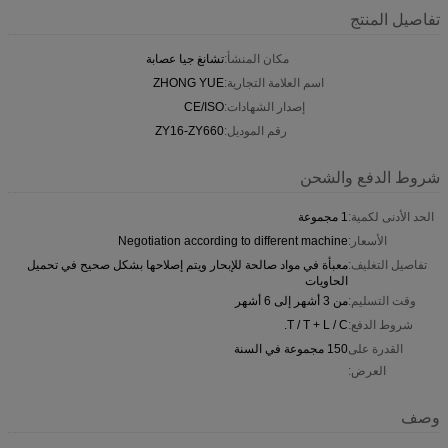
تفاصيل المنتج
مكان المنشأ:
تشانغ جيا عصابة
اسم العلامة التجارية:
ZHONG YUE
إصدار الشهادات:
CE/ISO
رقم الموديل:
ZY16-ZY660
شروط الدفع والشحن
الحد الأدنى لكمية:
1 مجموعة
الأسعار:
Negotiation according to different machine
تفاصيل التغليف:
معبأة في مواد صالحة للإبحار ويتم إصلاحها بشكل صحيح في تحميل
الحاويات
وقت التسليم:
من 3 أشهر إلى 6 أشهر
شروط الدفع:
T / T + L / C.
القدرة على
150 مجموعة في السنة
العرض:
وصف