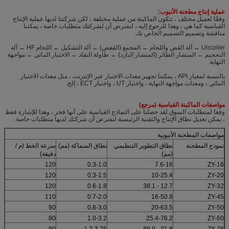
عملية إنتاج مطحنة الأنبوب:
وفقًا لعميل مختلف ، تتكون الماكينة من عملية مختلفة ، لكن شركتنا لديها عملية الإنتاج
القياسية كما هي ، وهذا للرجوع إليه ، لنفترض أن لشركتك متطلبات خاصة ، يمكننا
مناقشة وتصميم التصميم الخاص بك.
Uncoiler ← آلة القص واللحام ← المجمع (القفص) ← آلة التشكيل ← اللحام HF ← آلة
التحجيم ← المنشار الطائر (المنشار البارد) ← طاولة النفاد ← الاختبار المائي ← مواجهة
النهاية
بالنسبة لمعيار API ، يمكننا تجهيز معدات الاختبار عبر الإنترنت ، مثل معدات الاختبار
المائي ، ومعدات مواجهة النهاية ، واختبار UT ، واختبار ECT ، إلخ.
مواصفات الماكينة القياسية (مرجع)
وفقا لمتطلبات السوق.لقد حصلنا على النماذج القياسية على أنها فجر ، وهذا للإشارة فقط
، يمكن تعديل نطاق الإنتاج والتقنية الرئيسية لنفترض أن شركتك لديها متطلبات خاصة.
مواصفات المطحنة الأنبوبية
نموذج المطحنة
نطاق التطوير التنظيمي
نطاق السماكة (مم)
سرعة الخط (م /
(مم)
دقيقة)
120
0.3-1.0
7.6-16
ZY-16
120
0.3-1.5
10-25.4
ZY-20
120
0.6-1.8
12.7 - 38.1
ZY-32
110
0.7-2.0
16-50.8
ZY-45
90
0.8-3.0
20-63.5
ZY-50
80
1.0-3.2
25.4-76.2
ZY-60
80
1.2-3.75
31.8 - 88.9
ZY-76