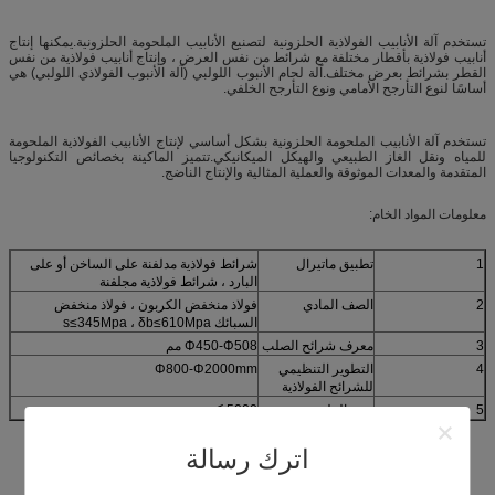
تستخدم آلة الأنابيب الفولاذية الحلزونية لتصنيع الأنابيب الملحومة الحلزونية.يمكنها إنتاج
أنابيب فولاذية بأقطار مختلفة مع شرائط من نفس العرض ، وإنتاج أنابيب فولاذية من نفس
القطر بشرائط بعرض مختلف.آلة لحام الأنبوب اللولبي (آلة الأنبوب الفولاذي اللولبي) هي
أساسًا لنوع التأرجح الأمامي ونوع التأرجح الخلفي.
تستخدم آلة الأنابيب الملحومة الحلزونية بشكل أساسي لإنتاج الأنابيب الفولاذية الملحومة
للمياه ونقل الغاز الطبيعي والهيكل الميكانيكي.تتميز الماكينة بخصائص التكنولوجيا
المتقدمة والمعدات الموثوقة والعملية المثالية والإنتاج الناضج.
معلومات المواد الخام:
1
تطبيق ماتيرال
شرائط فولاذية مدلفنة على الساخن أو على
البارد ، شرائط فولاذية مجلفنة
2
الصف المادي
فولاذ منخفض الكربون ، فولاذ منخفض
السبائك s≤345Mpa ، δb≤610Mpa
3
معرف شرائح الصلب
Φ450-Φ508 مم
4
التطوير التنظيمي
Φ800-Φ2000mm
للشرائح الفولاذية
5
وزن الملف
5000 كجم
اترك رسالة