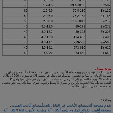
75
1.2-4.5
33.4-101.6
ZY-89
60
2.0-5.0
50.8-130
ZY-125
50
2.0-6.0
76.2-168
ZY-165
50
2.0-8.0
88.9 - 219
ZY-219
40
3.0-12.0
89-273
ZY-273
40
3.0-12.7
89-325
ZY-325
40
4.0-16.0
114-406
ZY-406
40
4.0-19.1
219-508
ZY-508
40
4.0-19.1
273-610
ZY-610
40
4.0-22
273-660
ZY-660
توزيع السوق:
في البداية ، نقوم بتصنيع وبيع مصانع الأنابيب في السوق المحلية فقط ، أثناء فتح وتطوير
سياسة الدولة ، وأيضًا مع تحسين التكنولوجيا ، بدأنا في تصدير الآلات منذ عام 2006 ، والآن
مطحنة الأنبوب تم التصدير إلى أكثر من 70 دولة ، السوق الرئيسي مثل آسيا وأمريكا
الشمالية وأمريكا الجنوبية وأوروبا والشرق الأوسط وجنوب شرق آسيا وأفريقيا.نحن نحظى
بسمعة طيبة في السوق العالمية.
بطاقة:
تقدم مطحنة آلة,مصانع الأنابيب غير القابل للصدأ,مصانع أنابيب الصلب
,
مطحنة أنابيب الفولاذ المقاوم للصدأ SS ، آلة مطحنة الأنبوب SS 3 NB ، آلة