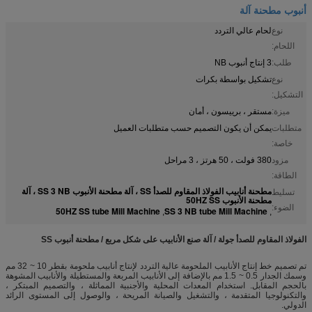
أنبوب مطحنة آلة
نوع
لحام عالي التردد
اللحام:
طلب:
3 إنتاج أنبوب NB
نوع
تشكيل بواسطة بكرات
التشكيل:
ميزة:
مستقر ، برييسون ، أمان
متطلبات
يمكن أن يكون التصميم حسب متطلبات العميل
خاصة:
مزود
380 فولت ، 50 هرتز ، 3 مراحل
الطاقة:
مطحنة أنابيب الفولاذ المقاوم للصدأ SS ، آلة مطحنة الأنبوب SS 3 NB ، آلة
تسليط
مطحنة الأنبوب 50HZ SS
الضوء:
50HZ SS tube Mill Machine
SS 3 NB tube Mill Machine
,
,
الفولاذ المقاوم للصدأ جولة / آلة صنع الأنابيب على شكل مربع / مطحنة أنبوب SS
تم تصميم خط إنتاج الأنابيب الملحومة عالية التردد لإنتاج أنابيب ملحومة بقطر 10 ~ 32 مم
وسمك الجدار 0.5 ~ 1.5 مم بالإضافة إلى الأنابيب المربعة والمستطيلة والأنابيب المشوهة
بالحجم المقابل. استخدام المعدات المحلية والأجنبية المماثلة ، والتصميم المبتكر ،
والتكنولوجيا المتقدمة ، والتشغيل والصيانة المريحة ، والوصول إلى المستوى الرائد
الدولي.