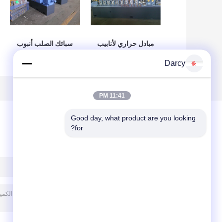
مبادل حراري لأنابيب
سبائك الصلب أنبوب
الصلب ماكينة، لفة
مطحنة آلة ، BS
Darcy
تشكيل المعدات
القياسية SS صنع
الأنابيب
11:41 PM
Good day, what product are you looking 
for?
ترك رسالة