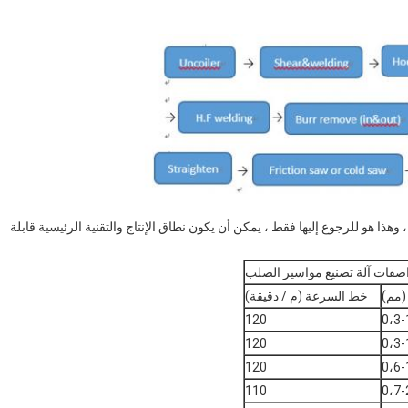
فقا لمتطلبات السوق. يتم إعطاؤنا النماذج المعيارية مثل blew ، وهذا هو للرجوع إليها فقط ، يمكن أن يكون نطاق الإنتاج والتقنية الرئيسية قابلة
صفات آلة تصنيع مواسير الصلب
مم)
خط السرعة (م / دقيقة)
120
0،3-
120
0،3-
120
0،6-
110
0،7-