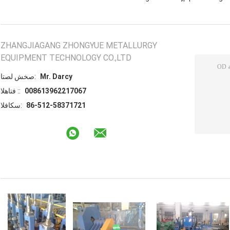
ZHANGJIAGANG ZHONGYUE METALLURGY
EQUIPMENT TECHNOLOGY CO.,LTD
Mr. Darcy
اتصل شخص:
008613962217067
الهاتف ::
86-512-58371721
الفاكس: