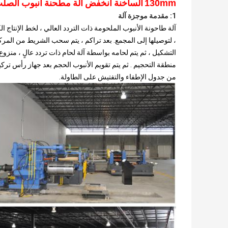
الساخنة انخفض آلة مطحنة أنبوب الصلب lvanzied
130mm
1: مقدمة موجزة آلة
آلة طاحونة الأنبوب الملحومة ذات التردد العالي ، لخط الإنتاج ال
، لتوصيلها إلى المجمع.
بعد تراكم ، يتم سحب الشريط من المركب
التشكيل ، ثم يتم لحامه بواسطة آلة لحام ذات تردد عالٍ ، م
منطقة التحجيم .
ثم يتم تقويم الأنبوب الحجم بعد جهاز رأس تركي
من جدول الإطفاء والتفتيش على الطاولة.