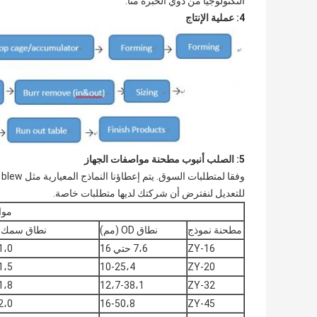
التكنولوجيا من ذوي الخبرة منا.
4: عملية الإنتاج
5: الصلب أنبوب مطحنة مواصفات الجهاز
و
للتعديل لنفترض أن شركتك لديها متطلبات خاصة.
موا
مطحنة نموذج
نطاق OD (مم)
نطاق سمك (
ZY-16
7،6 حتي 16
1،0
1،5
10-25،4
ZY-20
1،8
12،7-38،1
ZY-32
2،0
16-50،8
ZY-45