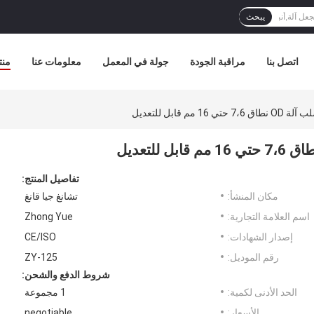
يبحث
اتصل بنا
مراقبة الجودة
جولة في المعمل
معلومات عنا
منت
م قابل للتعديل
تفاصيل المنتج:
مكان المنشأ:
تشانغ جيا قانغ
اسم العلامة التجارية:
Zhong Yue
إصدار الشهادات:
CE/ISO
رقم الموديل:
ZY-125
شروط الدفع والشحن:
الحد الأدنى لكمية:
1 مجموعة
الأسعار:
negotiable