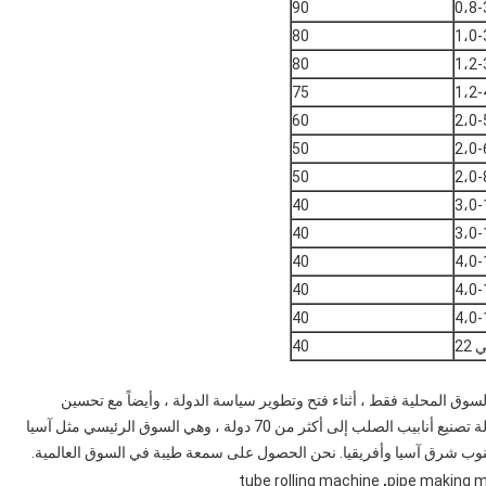
90
0،8-
80
1،0-
80
1،2-
75
1،2-
60
2،0-
50
2،0-
50
2،0-
40
3،0-
40
3،0-
40
4،0-
40
4،0-
40
4،0-
40
ي السوق المحلية فقط ، أثناء فتح وتطوير سياسة الدولة ، وأيضاً مع تحسين
التكنولوجيا ، نبدأ تصدير الآلات منذ عام 2006 ، والآن تم تصدير آلة تصنيع أنابيب الصلب إلى أكثر من 70 دولة ، وهي السوق الرئيسي مثل آسيا
جنوب شرق آسيا وأفريقيا. نحن الحصول على سمعة طيبة في السوق العالمية.
,
tube rolling machine
pipe making 