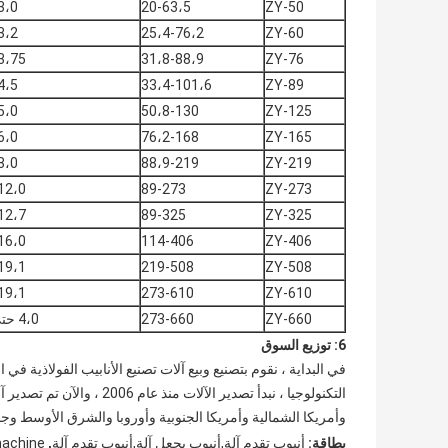
3،0
20-63،5
ZY-50
3،2
25،4-76،2
ZY-60
3،75
31،8-88،9
ZY-76
4،5
33،4-101،6
ZY-89
5،0
50،8-130
ZY-125
6،0
76،2-168
ZY-165
8،0
88،9-219
ZY-219
12،0
89-273
ZY-273
12،7
89-325
ZY-325
16،0
114-406
ZY-406
19،1
219-508
ZY-508
19،1
273-610
ZY-610
ZY-660
273-660
4،0 حتي 22
6: توزيع السوق
في البداية ، نقوم بتصنيع وبيع آلات تصنيع الأنابيب الفولاذية ف
وأمريكا الشمالية وأمريكا الجنوبية وأوروبا والشرق الأوسط و
,
بطاقة:
أنبوب تقدم آلة,أنبوب يجعل آلة,أنبوب تقدم آلة
machine