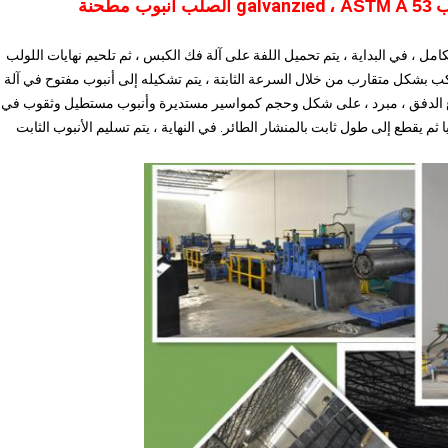
ga
، ASTM A 53 الصلب أنبوب مطحنة
كامل ، في البداية ، يتم تحميل اللفة على آلة فك الكبس ، ثم تلحيم نهايات اللولب
 بشكل متقارب من خلال السرعة الثابتة ، يتم تشكيله إلى أنبوب مفتوح في آلة
نزوع الدفق ، مبرد ، على شكل وحجم كمواسير مستديرة وأنبوب مستطيل وثقوب في
ا ثم يقطع إلى طول ثابت بالمنشار الطائر.
في النهاية ، يتم تسليم الأنبوب الثابت