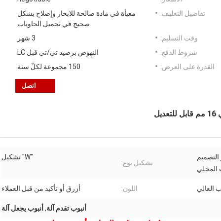
تفاصيل التغليف:
معبأة في مادة صالحة للابحار وإصلاح بشكل
صحيح في تحميل الحاويات
وقت التسليم:
3 شهر
شروط الدفع:
النهوض برصيد تي/تي قبل LC
القدرة على العرض:
150 مجموعة لكلّ سنة
اتصل
 هرتز، المرحلة 3 أو التصميم
"W" تشكيل
تشكيل نوع:
المحلي
ب العالي
اللون:
أزرق أو تأكيد من قبل العملاء
أنبوب تقدم آلة
,
أنبوب يجعل آلة