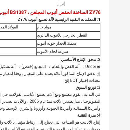
إبراز:
ZY76 الساخنة انخفض أنبوب المجلفن ، BS1387 أنبوب ، ماكينة ضغط أنبوب
1: المعلمات التقنية الرئيسية لآلة تصنيع أنبوب ZY76
مواد خام
الفولاذ الم
القطر الخارجي للأنبوب الدائري
سمك الجدار جولة أنبوب
سرعة لحام الأنبوب
2: تدفق الإنتاج الأساسي
Uncoiler → آلة القص واللحام → المجمع (قفص) → آلة تشكيل → HF اللحام → آلة التحجيم → المنشار الطيران (المنشار البارد) → نفاد الجدول
إن تدفق الإنتاج المذكور أعلاه يعتمد على المعيار ، وفقا لمعيار 
معدات اختبار ECT إلخ.
3: توزيع السوق
في البداية ، نقوم بتصنيع وبيع آلات تصنيع الأنابيب الفولاذية ف
وأمريكا الشمالية وأمريكا الجنوبية وأوروبا والشرق الأوسط و
4:
ميزة التقنية
إنتاج الأنابيب هو الصناعة التي تحتاج إلى ارتباط مؤهل بالآلات وا
مهمتان ، فشركتنا هي الوحيدة التي تصنع آلة تصنيع الأنابيب الفولا