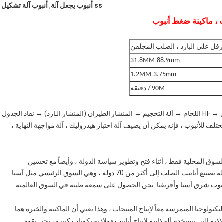
ss أنبوب يجعل آلة
,
أنبوب آلة تشكيل
درفل على البارد ، الصلب المجلفن
31.8MM-88.9mm
1.2MM-3.75mm
90M / دقيقة
مختلف للأنبوب ، فإنه يمكن أن يضيف آلة اختبار هيدروليك ، آلة مواجهة النهاية ،
ي السوق المحلية فقط ، أثناء فتح وتطوير سياسة الدولة ، وأيضاً مع تحسين
التكنولوجيا ، نبدأ تصدير الآلات منذ عام 2006 ، والآن تم تصدير آلة تصنيع أنابيب الصلب إلى أكثر من 70 دولة ، وهي السوق الرئيسي مثل آسيا
جنوب شرق آسيا وأفريقيا. نحن الحصول على سمعة طيبة في السوق العالمية.
لتكنولوجيا المتمرسة معاً لإنتاج المنتجات ، وهذا يعني أن الماكينة والخبرة هما
ذية التي تستخدم آلة ذاتية لإنتاج أنابيب فولاذية بكميات كبيرة ، نحن نقوم