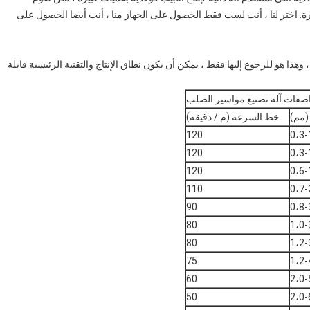
برة. اختر لنا ، أنت لست فقط الحصول على الجهاز منا ، أنت أيضا الحصول على
فقا لمتطلبات السوق. يتم إعطاؤنا النماذج المعيارية مثل blew ، وهذا هو للرجوع إليها فقط ، يمكن أن يكون نطاق الإنتاج والتقنية الرئيسية قابلة
صفات آلة تصنيع مواسير الصلب
مم)
خط السرعة (م / دقيقة)
120
0،3-
120
0،3-
120
0،6-
110
0،7-
90
0،8-
80
1،0-
80
1،2-
75
1،2-
60
2،0-
50
2،0-