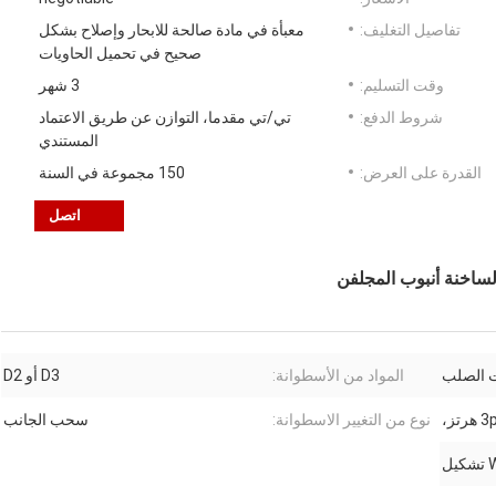
تفاصيل التغليف:
معبأة في مادة صالحة للابحار وإصلاح بشكل
صحيح في تحميل الحاويات
وقت التسليم:
3 شهر
شروط الدفع:
تي/تي مقدما، التوازن عن طريق الاعتماد
المستندي
القدرة على العرض:
150 مجموعة في السنة
اتصل
لساخنة أنبوب المجلفن
 الصلب
المواد من الأسطوانة:
D3 أو D2
ز،
نوع من التغيير الاسطوانة:
سحب الجانب
شكيل