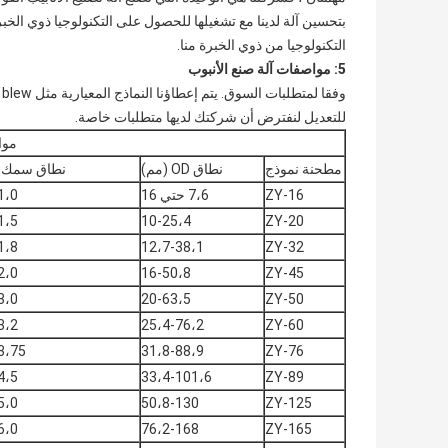
بتحسين آلة لدينا مع تشغيلها للحصول على التكنولوجيا ذوي الخ
التكنولوجيا من ذوي الخبرة منا.
5: مواصفات آلة صنع الأنبوب
و
للتعديل لنفترض أن شركتك لديها متطلبات خاصة.
موا
مطحنة نموذج
نطاق OD (مم)
نطاق سمك (
ZY-16
7،6 حتي 16
1،0
1،5
10-25،4
ZY-20
1،8
12،7-38،1
ZY-32
2،0
16-50،8
ZY-45
3،0
20-63،5
ZY-50
3،2
25،4-76،2
ZY-60
3،75
31،8-88،9
ZY-76
4،5
33،4-101،6
ZY-89
5،0
50،8-130
ZY-125
6،0
76،2-168
ZY-165