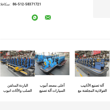
86-512-58371721
الفاكس:
آلة تصنيع الأنابيب
أعلى مصعد أنبوب
الباردة المدلفن
الفولاذية المجلفنة مع
السيارات آلة تصنيع
الصلب والأثاث انبوب
لحام عالي التردد
أنابيب الصلب المياه
ماكينة قابل للتعديل
للبناء وإنتاج الأنابيب
الصفتي
الحجم
الصناعية