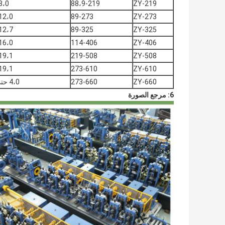
8،0
88،9-219
ZY-219
12،0
89-273
ZY-273
12،7
89-325
ZY-325
16،0
114-406
ZY-406
19،1
219-508
ZY-508
19،1
273-610
ZY-610
ZY-660
273-660
4،0 حتي 22
6: مرجع الصورة