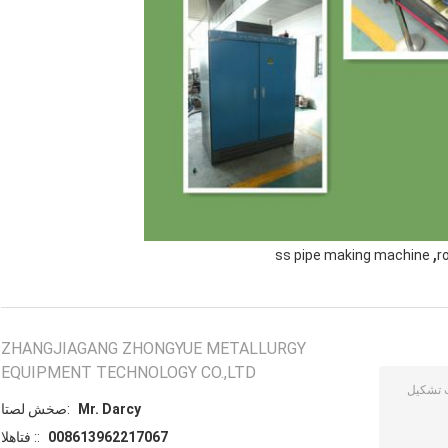
,
ss pipe making machine
r
ZHANGJIAGANG ZHONGYUE METALLURGY
EQUIPMENT TECHNOLOGY CO.,LTD
Mr. Darcy
اتصل شخص:
008613962217067
الهاتف ::