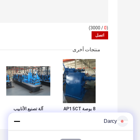
/ 3000)
0
(
منتجات أخرى
8 بوصة AP1 5CT
آلة تصنيع الأنابيب
ستاندرد أنبوب صنع
الفولاذية ASTM A53
Darcy
آلة للتعمير قابل
مع آلة تفكيك اللفائف
للتعديل
الثقيلة للفولاذ
المدلفن على الساخن