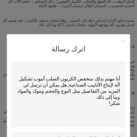
إفتتاح الملف→ آلة القطع واللحام→ الكميل (القفص) →آلة التشكيل→ لحام HF→ آلة
التحديد الحجمية→ المنشار الطائر (منشار البارد) → طاولة الإنفاذ
يستند تدفق الإنتاج المذكور أعلاه إلى المعيار ، وفقًا لمعيار مختلف للأنابيب ، فقد يضيف آلة
اختبار هيدرو ، آلة مواجهة النهاية ، معدات اختبار ECT وما إلى ذلك.
اترك رسالة
3: توزيع السوق
في البداية، نحن تصنيع وبيع آلات صنع أنابيب الصلب في السوق المحلية فقط، خلال فتح
وتطوير سياسة البلاد،أيضا مع تحسين التكنولوجيا، نحن نبدأ تصدير الآلات منذ عام 2006،
والآن تم تصدير آلة صنع أنابيب الصلب إلى أكثر من 70 بلدا، السوق الرئيسية مثل آسيا
وأمريكا الشمالية وأمريكا الجنوبية وأوروبا,الشرق الأوسط وجنوب شرق آسيا وأفريقيا نحن
نحصل على سمعة جيدة في السوق العالمية
4:
الميزة التقنية
إنتاج الأنابيب هو صناعة تحتاج إلى آلة مؤهلة وتكنولوجيا من ذوي الخبرة يربط معا لإنتاج
المنتجات، وهذا يعني أن الآلة والخبرة هي مهمة على حد سواء،شركتنا هي فقط صناعة آلة
صنع أنابيب الصلب الذين يستخدمون الآلة الذاتية لإنتاج أنابيب الصلب بكميات كبيرة، نحن
نحسن آلة لدينا مع تشغيلها للحصول على التكنولوجيا من ذوي الخبرة. اختارنا، أنت لا تحصل
فقط على الجهاز منا، أنت أيضا الحصول على التكنولوجيا من ذوي الخبرة منا.