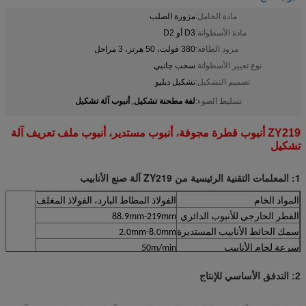
مادة الحامل:
مزورة الصلب
مادة الأسطوانة:
D3 أو D2
مزود الطاقة:
380 فولت، 50 هرتز، 3 مراحل
نوع تغيير الأسطوانة:
سحب جانبي
تصميم التشكيل:
تشكيل دبليو
لفة مطحنة تشكيل
أنبوب آلة تشكيل
تسليط الضوء:
,
ZY219 أنبوب قطرة مجوفة، أنبوب مستدير، أنبوب ملف تعريف آلة
تشكيل
1: المعلمات التقنية الرئيسية من ZY219 آلة صنع الأنابيب
المواد الخام
الفولاذ المطاط البارد، الفولاذ المغلف
القطر الخارجي للأنبوب الدائري
88.9mm-219mm
سمك الحائط الأنابيب المستديرة
2.0mm-8.0mm
سرعة لحام الأنابيب
50m/min
2: التدفق الأساسي للإنتاج