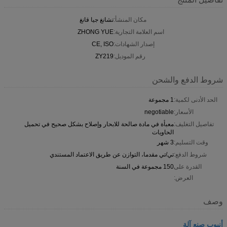
مكان المنشأ:
تشانغ جيا قانغ
اسم العلامة التجارية:
ZHONG YUE
إصدار الشهادات:
CE, ISO
رقم الموديل:
ZY219
شروط الدفع والشحن
الحد الأدنى لكمية:
1 مجموعة
الأسعار:
negotiable
تفاصيل التغليف:
معبأة في مادة صالحة للابحار وإصلاح بشكل صحيح في تحميل
الحاويات
وقت التسليم:
3 شهر
شروط الدفع:
تي/تي مقدما، التوازن عن طريق الاعتماد المستندي
القدرة على
150 مجموعة في السنة
العرض:
وصف
أنبوب صنع آلة